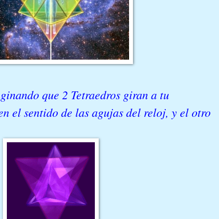
ginando que 2 Tetraedros giran a tu
 el sentido de las agujas del reloj, y el otro